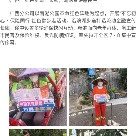
·广西：红色步道作长廊，流动宣讲惠民生
广西分公司以南湖公园革命红色阵地为起点，开展“不忘初
心・保险同行”红色健步走活动。沿滨湖步道打造流动金融宣传
长廊，途中设置多轮消保快闪互动，精准面向老年群体、务工新
市民普及保险维权、反诈防骗知识，率先拉开全区 7・8 集中宣
传序幕。