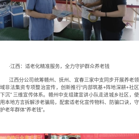
·江西：适老化精准服务，全力守护群众养老钱
江西分公司统筹赣州、抚州、宜春三家中支同步开展养老领
域非法集资专项整治宣传，创新推行“内部筑基+阵地深耕+社区
下沉” 三维宣传体系。赣州中支组建宣讲小队走进城乡社区，使
用本地方言拆解涉老骗局，配套适老化宣传物料、防骗口诀，守
护老年群体“养老钱”。