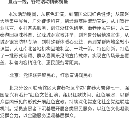
直击一线，各地活动精彩纷呈
本次活动期间，从京色汇演，到南国公园红色健步；从燕赵
大地集中展台、户外徒步科普，到潇湘商圈流动宣讲；从川蜀行
业联宣、乡村普惠服务，到江浙红色研学、街巷便民宣讲；从三
秦游园趣味科普、辽沈城乡宣教并举，到齐鲁分层精准宣讲；从
城乡银发防非专场，到特殊群体暖心公益，再到党群阵地金融小
课堂，大江南北各地机构因地制宜、一域一策、特色创新，打造
了一批形式新颖、群众喜闻乐见的宣传载体，实现宣传场景全覆
盖、科普内容精准化、惠民服务零距离。
·北京：党建联建聚民心，红歌宣讲润民心
北京分公司联动辖区大吉巷社区举办“吉巷大吉迎七一、强
国复兴有我行”红色文艺汇演，组织红歌快闪、红色展演，以群
众喜闻乐见的形式开展红色宣教，持续深化常态化社企党建联建
机制。党员志愿者下沉基层开展各类惠民服务，以红色文化凝聚
党群合力，以金融服务温暖基层群众。