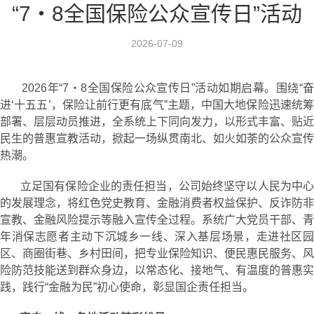
“7・8全国保险公众宣传日”活动
2026-07-09
2026年“7・8全国保险公众宣传日”活动如期启幕。围绕“奋
进‘十五五’，保险让前行更有底气”主题，中国大地保险迅速统筹
部署、层层动员推进，全系统上下同向发力，以形式丰富、贴近
民生的普惠宣教活动，掀起一场纵贯南北、如火如荼的公众宣传
热潮。
立足国有保险企业的责任担当，公司始终坚守以人民为中心
的发展理念，将红色党史教育、金融消费者权益保护、反诈防非
宣教、金融风险提示等融入宣传全过程。系统广大党员干部、青
年消保志愿者主动下沉城乡一线、深入基层场景，走进社区园
区、商圈街巷、乡村田间，把专业保险知识、便民惠民服务、风
险防范技能送到群众身边，以常态化、接地气、有温度的普惠实
践，践行“金融为民”初心使命，彰显国企责任担当。