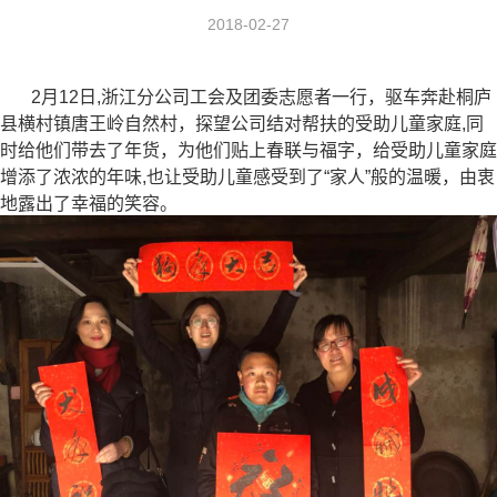
2018-02-27
2月12日,浙江分公司工会及团委志愿者一行，驱车奔赴桐庐
县横村镇唐王岭自然村，探望公司结对帮扶的受助儿童家庭,同
时给他们带去了年货，为他们贴上春联与福字，给受助儿童家庭
增添了浓浓的年味,也让受助儿童感受到了“家人”般的温暖，由衷
地露出了幸福的笑容。