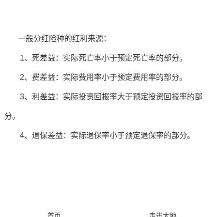
一般分红险种的红利来源：
1、死差益：实际死亡率小于预定死亡率的部分。
2、费差益：实际费用率小于预定费用率的部分。
3、利差益：实际投资回报率大于预定投资回报率的部
分。
4、退保差益：实际退保率小于预定退保率的部分。
首页
走进大地