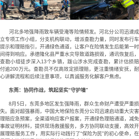
河北多地强降雨致车辆受淹等险情频发。河北分公司迅速成
立专项工作小组，分支机构联动，增派查勘力量，同时发布行车
提示和理赔指引，开通绿色通道，让客户在险情发生后能第一时
间得到响应。承德隆化县严重水灾导致道路损毁，通讯恢复后，
查勘小组徒步深入13个乡镇，跋山涉水完成查勘，累计估损赔
付逾200万元。查勘员不仅高效定损理赔，更注重情绪安抚，耐
心讲解流程和后续注意事项，以真诚服务化解客户焦虑。
东莞：协同作战，筑起坚实“守护墙”
8月5日，东莞多地区发生强降雨，群众生命财产遭受严重损
失。面对超强暴雨，中国大地保险东莞分公司迅速启动重大灾害
理赔应急预案，全渠道响应客户报案，开通绿色理赔通道，减免
事故证明材料，提供现场救援服务，多方协同联动支援，高效开
展理赔服务工作，用实际行动践行了“保险为民”的初心使命，在