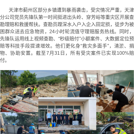
天津市蓟州区部分乡镇遭到暴雨袭击，受灾情况严重，天津
分公司党员先锋队第一时间挺进出头岭、穿芳峪等重灾区开展查
勘理赔和救援帮扶。查勘员蹚深水入户入企入田定损，徒步为被
困群众送去应急物资，24小时轮流值守理赔服务热线。同时，
先锋队运用线上视频查勘、“秒级赔付”小额案件、大数据定位预
赔等科技手段提速增效。他们更化身“救灾多面手”，清淤、捐
物、协助安置。截至7月31日，所有受灾案件已实现100%赔
付。